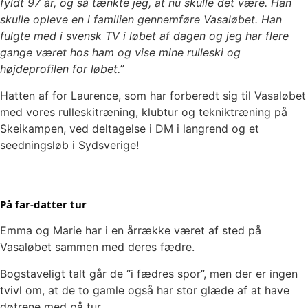
fyldt 97 år, og så tænkte jeg, at nu skulle det være. Han
skulle opleve en i familien gennemføre Vasaløbet. Han
fulgte med i svensk TV i løbet af dagen og jeg har flere
gange været hos ham og vise mine rulleski og
højdeprofilen for løbet.”
Hatten af for Laurence, som har forberedt sig til Vasaløbet
med vores rulleskitræning, klubtur og tekniktræning på
Skeikampen, ved deltagelse i DM i langrend og et
seedningsløb i Sydsverige!
På far-datter tur
Emma og Marie har i en årrække været af sted på
Vasaløbet sammen med deres fædre.
Bogstaveligt talt går de “i fædres spor”, men der er ingen
tvivl om, at de to gamle også har stor glæde af at have
døtrene med på tur.