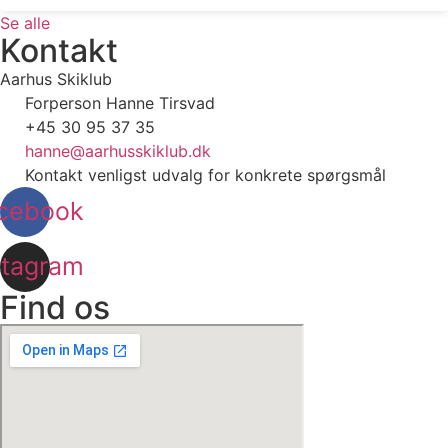
Se alle
Kontakt
Aarhus Skiklub
Forperson Hanne Tirsvad
+45 30 95 37 35
hanne@aarhusskiklub.dk
Kontakt venligst udvalg for konkrete spørgsmål
cebook
stagram
Find os