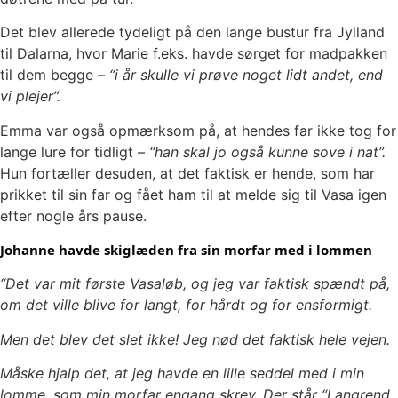
Det blev allerede tydeligt på den lange bustur fra Jylland
til Dalarna, hvor Marie f.eks. havde sørget for madpakken
til dem begge –
“i år skulle vi prøve noget lidt andet, end
vi plejer”.
Emma var også opmærksom på, at hendes far ikke tog for
lange lure for tidligt –
“han skal jo også kunne sove i nat”.
Hun fortæller desuden, at det faktisk er hende, som har
prikket til sin far og fået ham til at melde sig til Vasa igen
efter nogle års pause.
Johanne havde skiglæden fra sin morfar med i lommen
“Det var mit første Vasaløb, og jeg var faktisk spændt på,
om det ville blive for langt, for hårdt og for ensformigt.
Men det blev det slet ikke! Jeg nød det faktisk hele vejen.
Måske hjalp det, at jeg havde en lille seddel med i min
lomme, som min morfar engang skrev. Der står “Langrend