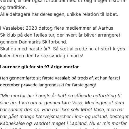
verden, er det også forbundet med utrolig meget historie
og tradition.
Alle deltagere har deres egen, unikke relation til løbet.
I Vasaløbet 2023 deltog flere medlemmer af Aarhus
Skiklub på den fælles tur, der hvert år bliver arrangeret
gennem Danmarks Skiforbund.
Skal du med næste år?
Så sæt allerede nu et stort kryds i
kalenderen den første søndag i marts!
Laurence gik for sin 97-årige morfar
Han gennemførte sit første Vasaløb på trods af, at han først i
december prøvede langrendsski for første gang!
“Min morfar har i nogle år haft en stående udfordring til
sine fire børn om at gennemføre Vasa. Men ingen af dem
har samlet den op. Han har ikke selv løbet Vasa, men har
har gået mange hærvejsmarcher i ind- og udland, besteget
Käbnekaise og vandret meget i Lapland. Nu er min morfar