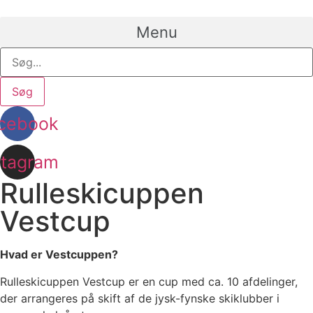
Videre
til
Menu
indhold
Søg
cebook
stagram
Rulleskicuppen
Vestcup
Hvad er Vestcuppen?
Rulleskicuppen Vestcup er en cup med ca. 10 afdelinger,
der arrangeres på skift af de jysk-fynske skiklubber i