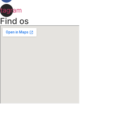
stagram
Find os