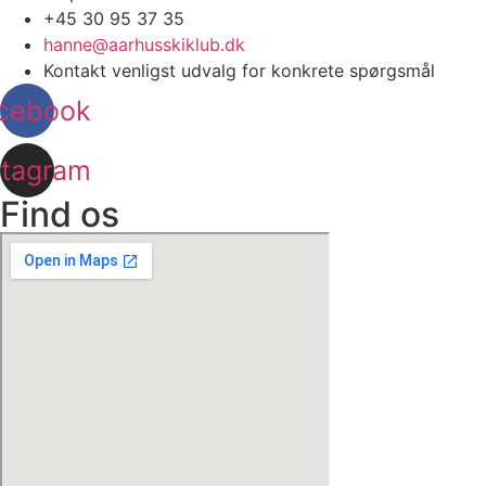
+45 30 95 37 35
hanne@aarhusskiklub.dk
Kontakt venligst udvalg for konkrete spørgsmål
cebook
stagram
Find os